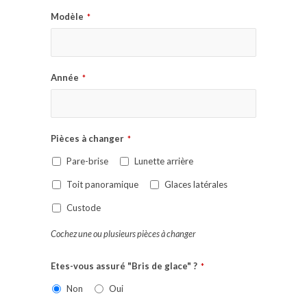
Modèle
*
Année
*
Pièces à changer
*
Pare-brise
Lunette arrière
Toit panoramique
Glaces latérales
Custode
Cochez une ou plusieurs pièces à changer
Etes-vous assuré "Bris de glace" ?
*
Non
Oui