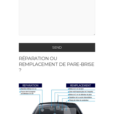
SEND
RÉPARATION OU
This
REMPLACEMENT DE PARE-BRISE
field
?
should
be
left
blank