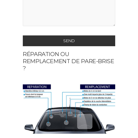
SEND
RÉPARATION OU
This
REMPLACEMENT DE PARE-BRISE
field
?
should
be
left
blank