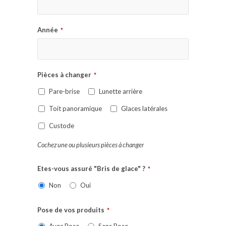
Année
*
Pièces à changer
*
Pare-brise
Lunette arrière
Toit panoramique
Glaces latérales
Custode
Cochez une ou plusieurs pièces à changer
Etes-vous assuré "Bris de glace" ?
*
Non
Oui
Pose de vos produits
*