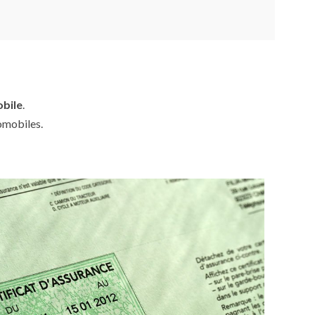
obile
.
omobiles.