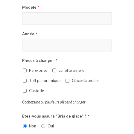
Modèle
*
Année
*
Pièces à changer
*
Pare-brise
Lunette arrière
Toit panoramique
Glaces latérales
Custode
Cochez une ou plusieurs pièces à changer
Etes-vous assuré "Bris de glace" ?
*
Non
Oui