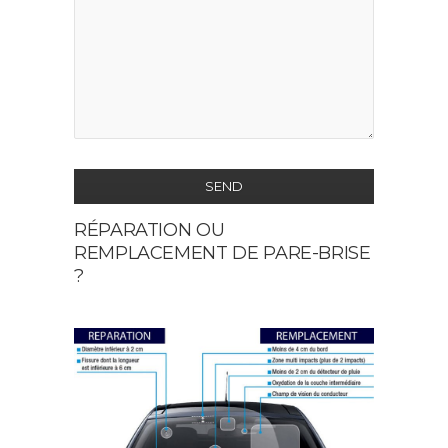
SEND
RÉPARATION OU
This
REMPLACEMENT DE PARE-BRISE
field
?
should
be
left
blank