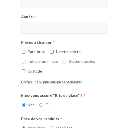
Année
*
Pièces à changer
*
Pare-brise
Lunette arrière
Toit panoramique
Glaces latérales
Custode
Cochez une ou plusieurs pièces à changer
Etes-vous assuré "Bris de glace" ?
*
Non
Oui
Pose de vos produits
*