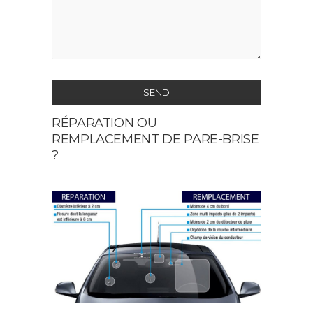
SEND
RÉPARATION OU
This
REMPLACEMENT DE PARE-BRISE
field
?
should
be
left
blank