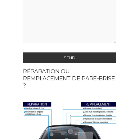
SEND
RÉPARATION OU
This
REMPLACEMENT DE PARE-BRISE
field
?
should
be
left
blank