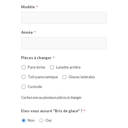
Modèle
*
Année
*
Pièces à changer
*
Pare-brise
Lunette arrière
Toit panoramique
Glaces latérales
Custode
Cochez une ou plusieurs pièces à changer
Etes-vous assuré "Bris de glace" ?
*
Non
Oui