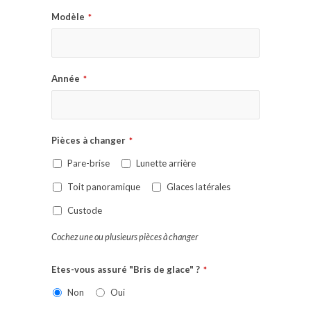
Modèle
*
Année
*
Pièces à changer
*
Pare-brise
Lunette arrière
Toit panoramique
Glaces latérales
Custode
Cochez une ou plusieurs pièces à changer
Etes-vous assuré "Bris de glace" ?
*
Non
Oui