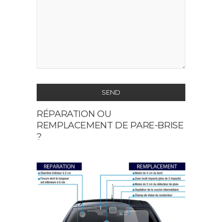
SEND
RÉPARATION OU
This
REMPLACEMENT DE PARE-BRISE
field
?
should
be
left
blank