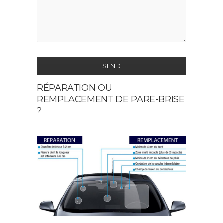
SEND
RÉPARATION OU
This
REMPLACEMENT DE PARE-BRISE
field
?
should
be
left
blank