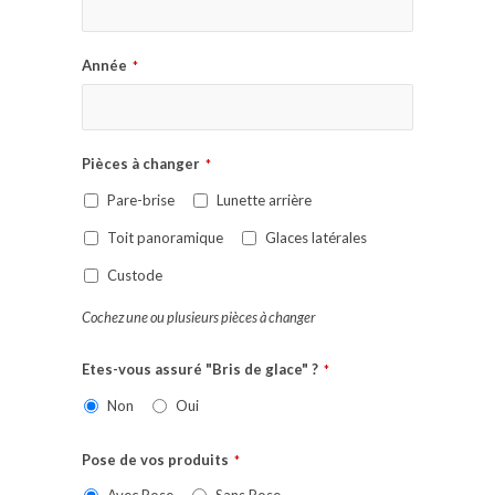
Année
*
Pièces à changer
*
Pare-brise
Lunette arrière
Toit panoramique
Glaces latérales
Custode
Cochez une ou plusieurs pièces à changer
Etes-vous assuré "Bris de glace" ?
*
Non
Oui
Pose de vos produits
*