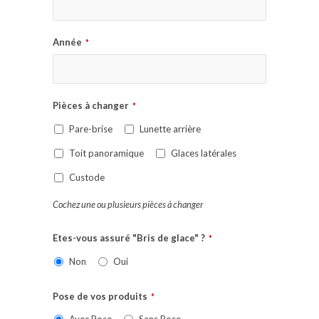
Année
*
Pièces à changer
*
Pare-brise
Lunette arrière
Toit panoramique
Glaces latérales
Custode
Cochez une ou plusieurs pièces à changer
Etes-vous assuré "Bris de glace" ?
*
Non
Oui
Pose de vos produits
*