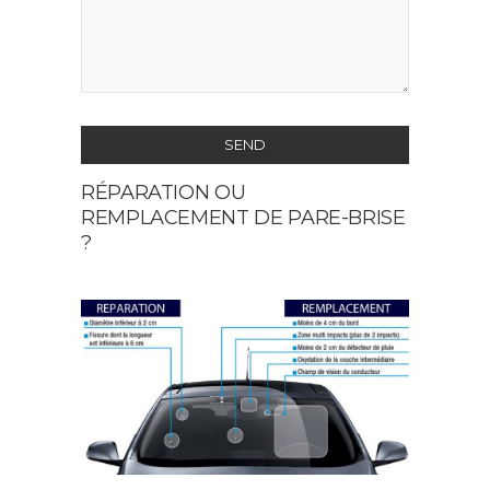
SEND
RÉPARATION OU
This
REMPLACEMENT DE PARE-BRISE
field
?
should
be
left
blank