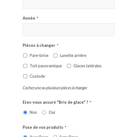
Année
*
Pièces à changer
*
Pare-brise
Lunette arrière
Toit panoramique
Glaces latérales
Custode
Cochez une ou plusieurs pièces à changer
Etes-vous assuré "Bris de glace" ?
*
Non
Oui
Pose de vos produits
*