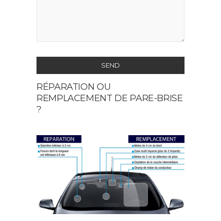
SEND
RÉPARATION OU
This
REMPLACEMENT DE PARE-BRISE
field
?
should
be
left
blank