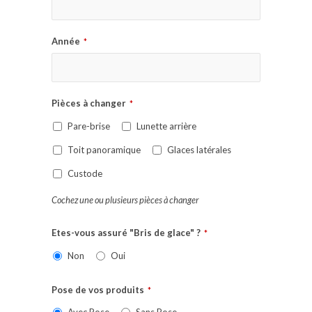
Année
*
Pièces à changer
*
Pare-brise
Lunette arrière
Toit panoramique
Glaces latérales
Custode
Cochez une ou plusieurs pièces à changer
Etes-vous assuré "Bris de glace" ?
*
Non
Oui
Pose de vos produits
*