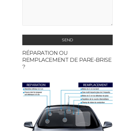
SEND
RÉPARATION OU
This
REMPLACEMENT DE PARE-BRISE
field
?
should
be
left
blank