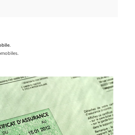
obile
.
omobiles.