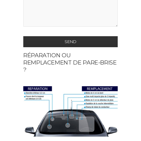
SEND
RÉPARATION OU
This
REMPLACEMENT DE PARE-BRISE
field
?
should
be
left
blank