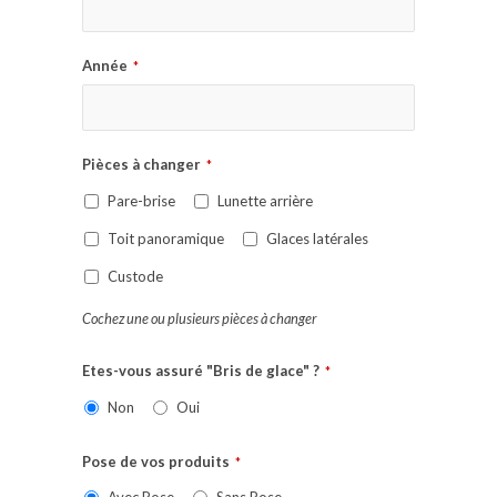
Année
*
Pièces à changer
*
Pare-brise
Lunette arrière
Toit panoramique
Glaces latérales
Custode
Cochez une ou plusieurs pièces à changer
Etes-vous assuré "Bris de glace" ?
*
Non
Oui
Pose de vos produits
*