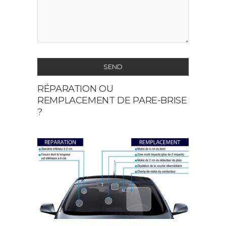
SEND
RÉPARATION OU
This
REMPLACEMENT DE PARE-BRISE
field
?
should
be
left
blank