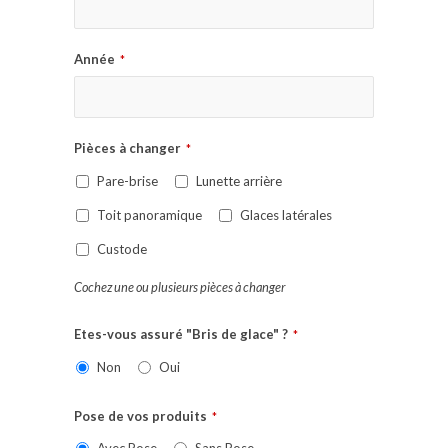
Année
*
Pièces à changer
*
Pare-brise
Lunette arrière
Toit panoramique
Glaces latérales
Custode
Cochez une ou plusieurs pièces à changer
Etes-vous assuré "Bris de glace" ?
*
Non
Oui
Pose de vos produits
*