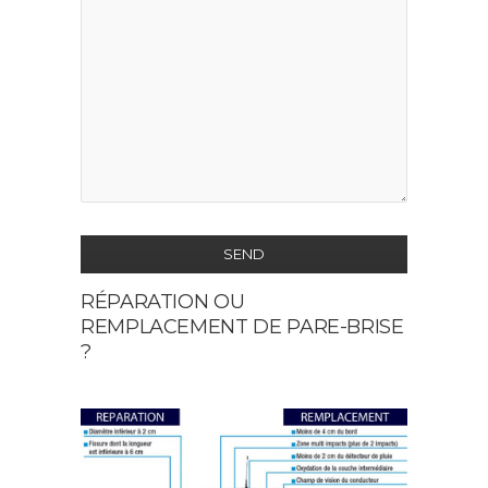
SEND
RÉPARATION OU
This
REMPLACEMENT DE PARE-BRISE
field
?
should
be
left
blank