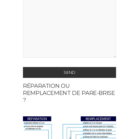
SEND
RÉPARATION OU
This
REMPLACEMENT DE PARE-BRISE
field
?
should
be
left
blank