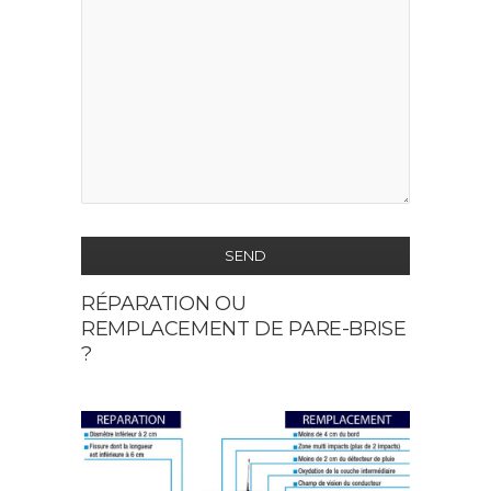
SEND
RÉPARATION OU
This
REMPLACEMENT DE PARE-BRISE
field
?
should
be
left
blank