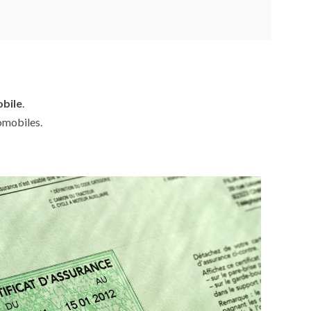
obile
.
omobiles.