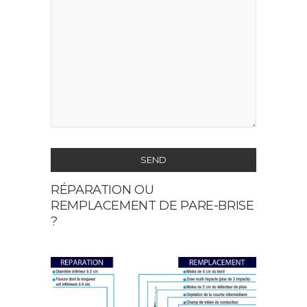
SEND
RÉPARATION OU
This
REMPLACEMENT DE PARE-BRISE
field
?
should
be
left
blank