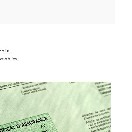
obile
.
omobiles.