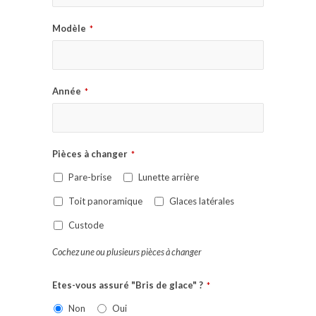
Modèle
*
Année
*
Pièces à changer
*
Pare-brise
Lunette arrière
Toit panoramique
Glaces latérales
Custode
Cochez une ou plusieurs pièces à changer
Etes-vous assuré "Bris de glace" ?
*
Non
Oui