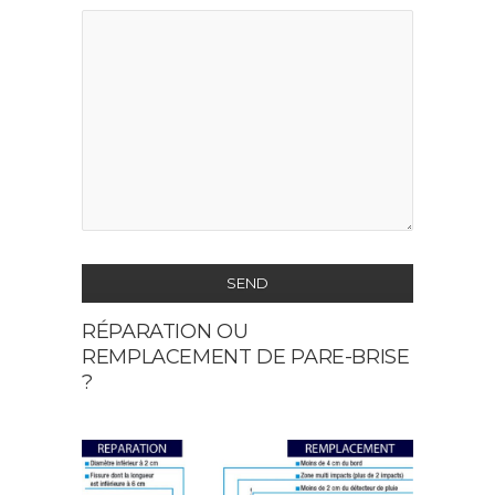
SEND
RÉPARATION OU
This
REMPLACEMENT DE PARE-BRISE
field
?
should
be
left
blank