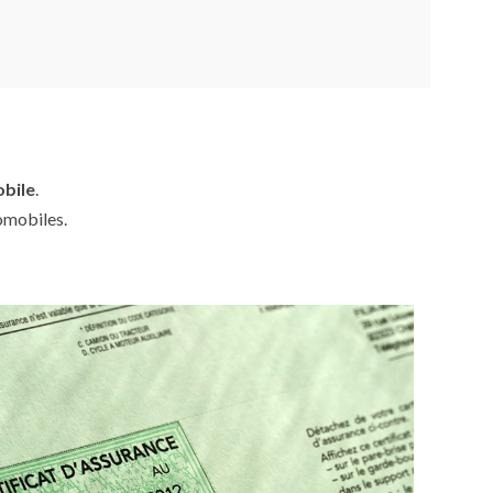
obile
.
omobiles.