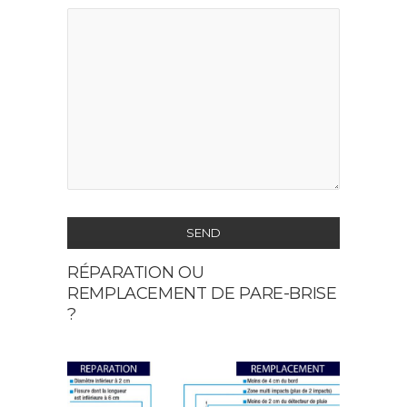
SEND
RÉPARATION OU
This
REMPLACEMENT DE PARE-BRISE
field
?
should
be
left
blank