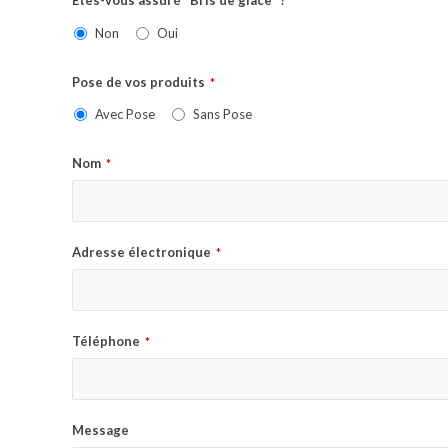
Etes-vous assuré "Bris de glace" ?
*
Non
Oui
Pose de vos produits
*
Avec Pose
Sans Pose
Nom
*
Adresse électronique
*
Téléphone
*
Message