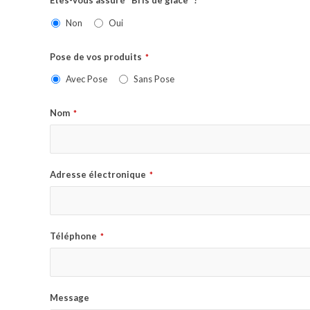
Etes-vous assuré "Bris de glace" ?
*
Non
Oui
Pose de vos produits
*
Avec Pose
Sans Pose
Nom
*
Adresse électronique
*
Téléphone
*
Message