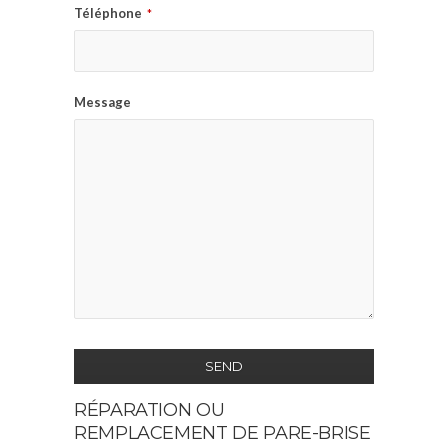
Téléphone
*
Message
SEND
RÉPARATION OU
This
REMPLACEMENT DE PARE-BRISE
field