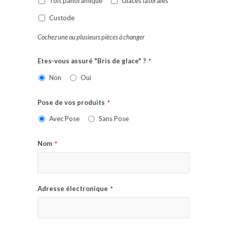
Toit panoramique
Glaces latérales
Custode
Cochez une ou plusieurs pièces à changer
Etes-vous assuré "Bris de glace" ?
*
Non
Oui
Pose de vos produits
*
Avec Pose
Sans Pose
Nom
*
Adresse électronique
*