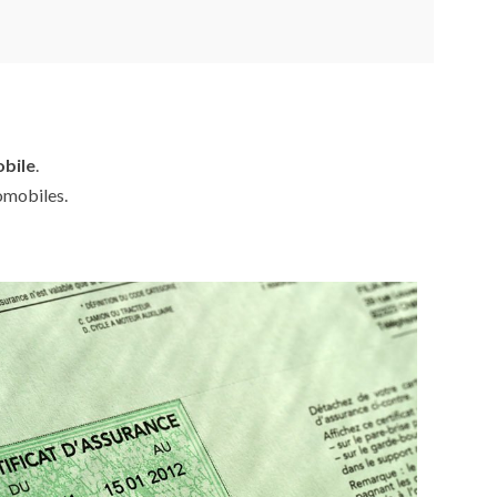
obile
.
omobiles.