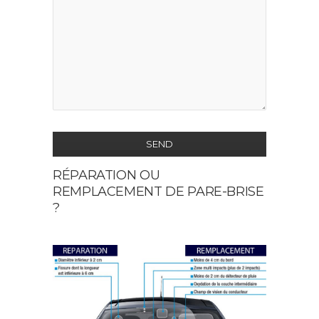
SEND
RÉPARATION OU
This
REMPLACEMENT DE PARE-BRISE
field
?
should
be
left
blank