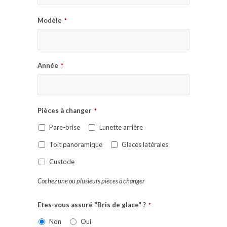
Modèle
*
Année
*
Pièces à changer
*
Pare-brise
Lunette arrière
Toit panoramique
Glaces latérales
Custode
Cochez une ou plusieurs pièces à changer
Etes-vous assuré "Bris de glace" ?
*
Non
Oui