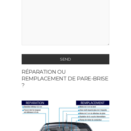
SEND
RÉPARATION OU
This
REMPLACEMENT DE PARE-BRISE
field
?
should
be
left
blank