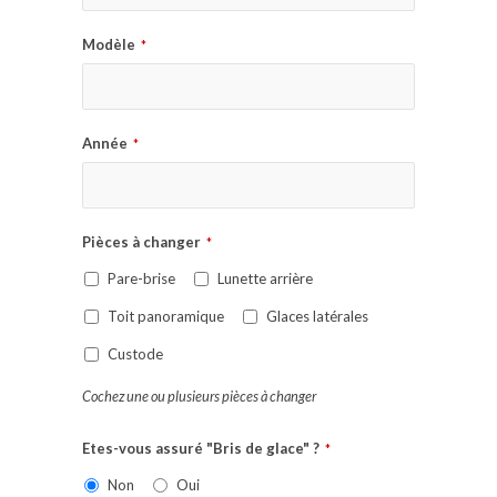
Modèle
*
Année
*
Pièces à changer
*
Pare-brise
Lunette arrière
Toit panoramique
Glaces latérales
Custode
Cochez une ou plusieurs pièces à changer
Etes-vous assuré "Bris de glace" ?
*
Non
Oui