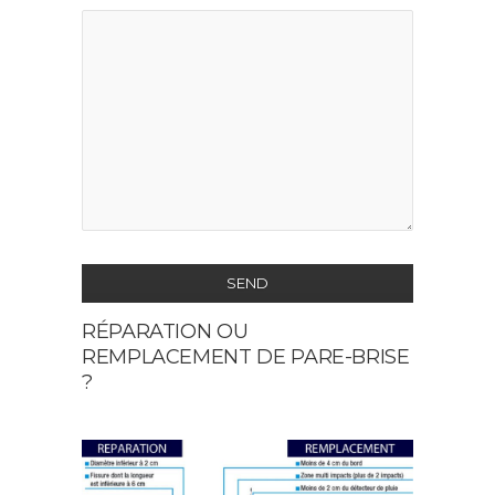
SEND
RÉPARATION OU
This
REMPLACEMENT DE PARE-BRISE
field
?
should
be
left
blank