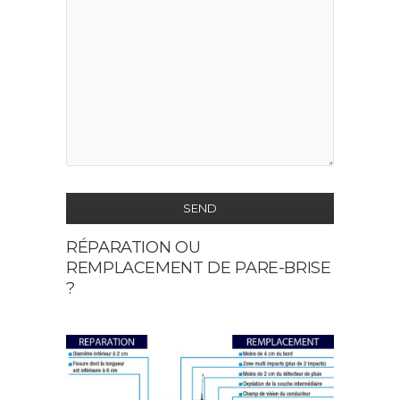
SEND
RÉPARATION OU
This
REMPLACEMENT DE PARE-BRISE
field
?
should
be
left
blank