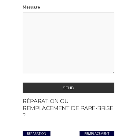
Message
SEND
RÉPARATION OU
This
REMPLACEMENT DE PARE-BRISE
field
?
should
be
left