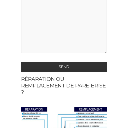
SEND
RÉPARATION OU
This
REMPLACEMENT DE PARE-BRISE
field
?
should
be
left
blank