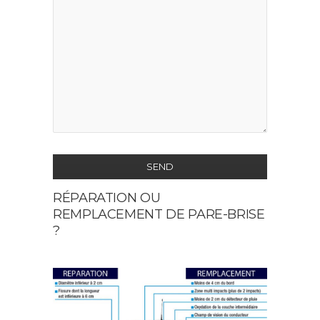
SEND
RÉPARATION OU
This
REMPLACEMENT DE PARE-BRISE
field
?
should
be
left
blank