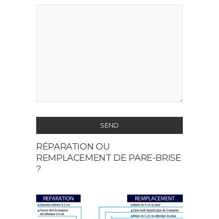
SEND
RÉPARATION OU
This
REMPLACEMENT DE PARE-BRISE
field
?
should
be
left
blank