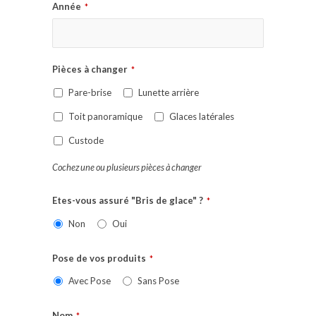
Année
*
Pièces à changer
*
Pare-brise
Lunette arrière
Toit panoramique
Glaces latérales
Custode
Cochez une ou plusieurs pièces à changer
Etes-vous assuré "Bris de glace" ?
*
Non
Oui
Pose de vos produits
*
Avec Pose
Sans Pose
Nom
*