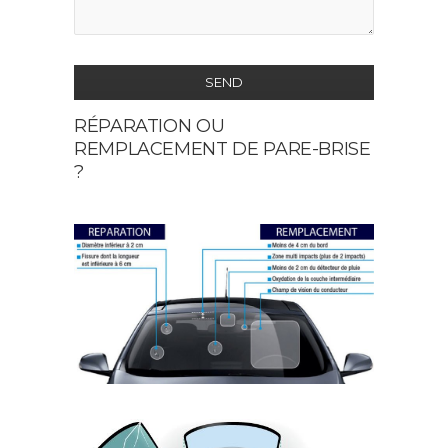
SEND
RÉPARATION OU
This
REMPLACEMENT DE PARE-BRISE
field
?
should
be
left
blank