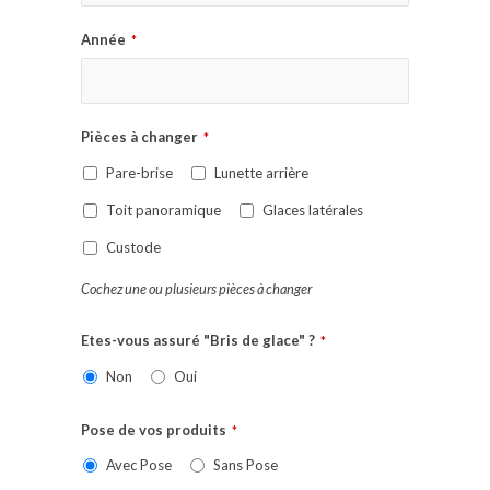
Année
*
Pièces à changer
*
Pare-brise
Lunette arrière
Toit panoramique
Glaces latérales
Custode
Cochez une ou plusieurs pièces à changer
Etes-vous assuré "Bris de glace" ?
*
Non
Oui
Pose de vos produits
*
Avec Pose
Sans Pose