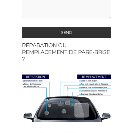
SEND
RÉPARATION OU
This
REMPLACEMENT DE PARE-BRISE
field
?
should
be
left
blank