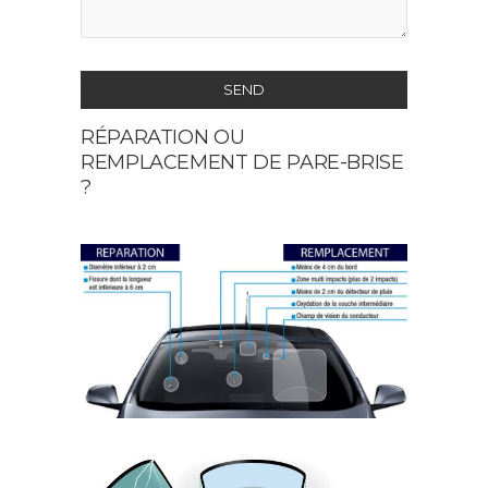
SEND
RÉPARATION OU
This
REMPLACEMENT DE PARE-BRISE
field
?
should
be
left
blank