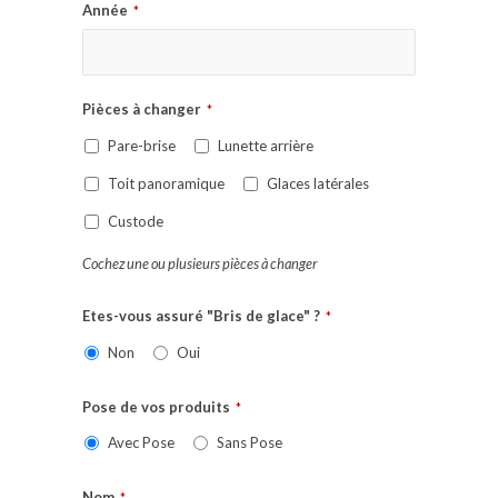
Année
*
Pièces à changer
*
Pare-brise
Lunette arrière
Toit panoramique
Glaces latérales
Custode
Cochez une ou plusieurs pièces à changer
Etes-vous assuré "Bris de glace" ?
*
Non
Oui
Pose de vos produits
*
Avec Pose
Sans Pose
Nom
*