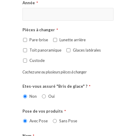
Année
*
Pièces à changer
*
Pare-brise
Lunette arrière
Toit panoramique
Glaces latérales
Custode
Cochez une ou plusieurs pièces à changer
Etes-vous assuré "Bris de glace" ?
*
Non
Oui
Pose de vos produits
*
Avec Pose
Sans Pose
Nom
*