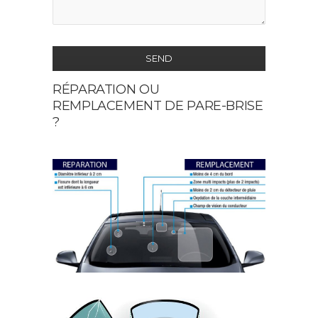
SEND
RÉPARATION OU
This
REMPLACEMENT DE PARE-BRISE
field
?
should
be
left
blank