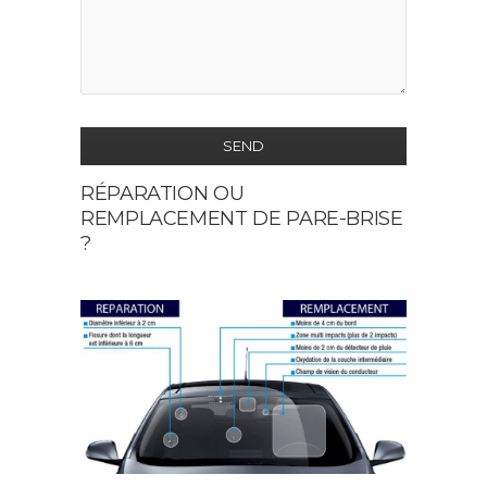
SEND
RÉPARATION OU
This
REMPLACEMENT DE PARE-BRISE
field
?
should
be
left
blank