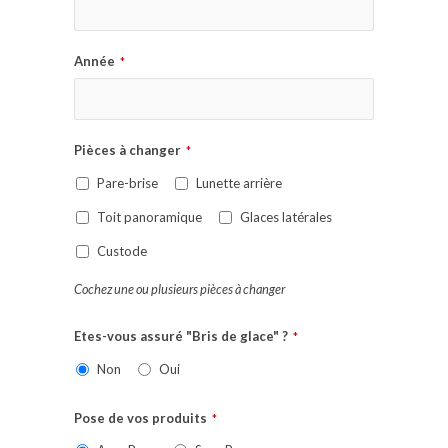
Année
*
Pièces à changer
*
Pare-brise
Lunette arrière
Toit panoramique
Glaces latérales
Custode
Cochez une ou plusieurs pièces à changer
Etes-vous assuré "Bris de glace" ?
*
Non
Oui
Pose de vos produits
*