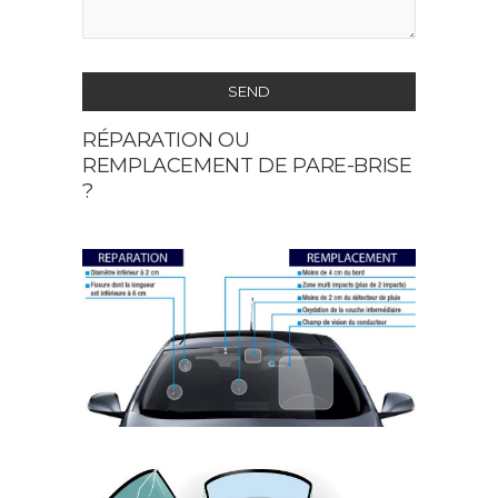
SEND
RÉPARATION OU
This
REMPLACEMENT DE PARE-BRISE
field
?
should
be
left
blank