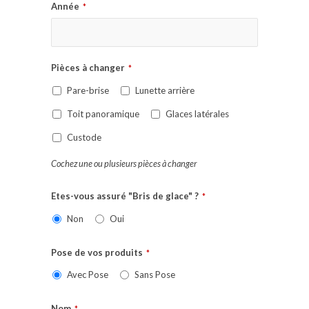
Année
*
Pièces à changer
*
Pare-brise
Lunette arrière
Toit panoramique
Glaces latérales
Custode
Cochez une ou plusieurs pièces à changer
Etes-vous assuré "Bris de glace" ?
*
Non
Oui
Pose de vos produits
*
Avec Pose
Sans Pose
Nom
*