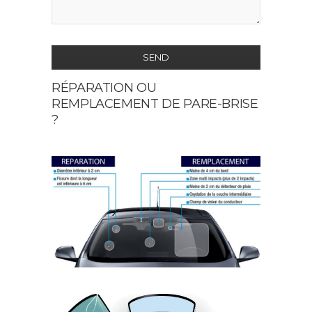
SEND
RÉPARATION OU
This
REMPLACEMENT DE PARE-BRISE
field
?
should
be
left
blank