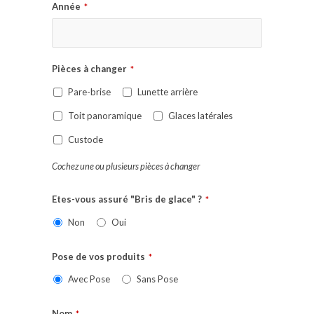
Année
*
Pièces à changer
*
Pare-brise
Lunette arrière
Toit panoramique
Glaces latérales
Custode
Cochez une ou plusieurs pièces à changer
Etes-vous assuré "Bris de glace" ?
*
Non
Oui
Pose de vos produits
*
Avec Pose
Sans Pose
Nom
*