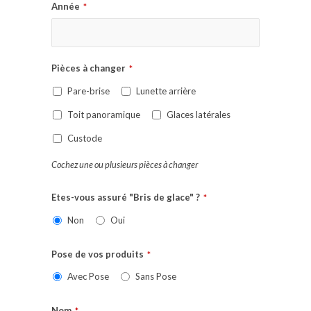
Année
*
Pièces à changer
*
Pare-brise
Lunette arrière
Toit panoramique
Glaces latérales
Custode
Cochez une ou plusieurs pièces à changer
Etes-vous assuré "Bris de glace" ?
*
Non
Oui
Pose de vos produits
*
Avec Pose
Sans Pose
Nom
*