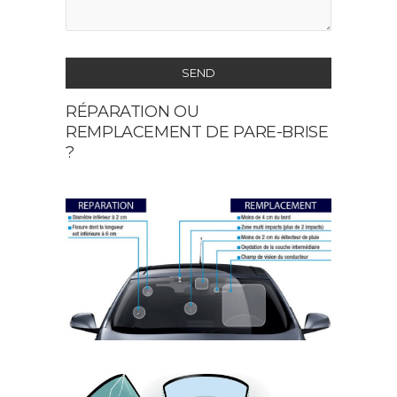
SEND
RÉPARATION OU
This
REMPLACEMENT DE PARE-BRISE
field
?
should
be
left
blank